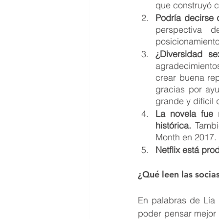
que construyó c
Podría decirse 
perspectiva 
posicionamiento 
¿Diversidad se
agradecimientos
crear buena rep
gracias por ayu
grande y difíci
La novela fue 
histórica.
 Tambi
Month en 2017.
Netflix está pro
¿Qué leen las socia
En palabras de Lía 
poder pensar mejor lo