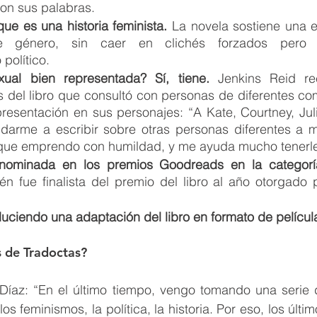
on sus palabras.
que es una historia feminista.
 La novela sostiene una e
de género, sin caer en clichés forzados pero 
político.
xual bien representada? Sí, tiene.
 Jenkins Reid re
 del libro que consultó con personas de diferentes co
resentación en sus personajes: “A Kate, Courtney, Jul
darme a escribir sobre otras personas diferentes a mí
l que emprendo con humildad, y me ayuda mucho tenerle
nominada en los premios Goodreads en la categoría 
én fue finalista del premio del libro al año otorgado 
duciendo una adaptación del libro en formato de películ
s de Tradoctas?
Díaz: “En el último tiempo, vengo tomando una serie de
s feminismos, la política, la historia. Por eso, los último