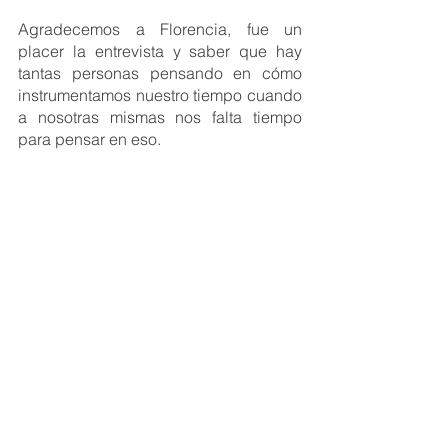
Agradecemos a Florencia, fue un 
placer la entrevista y saber que hay 
tantas personas pensando en cómo 
instrumentamos nuestro tiempo cuando 
a nosotras mismas nos falta tiempo 
para pensar en eso.
Obtené más información 
acerca del proyecto en este 
enlace: 
https://empower.net.ar/
Ver todo
Entradas recientes